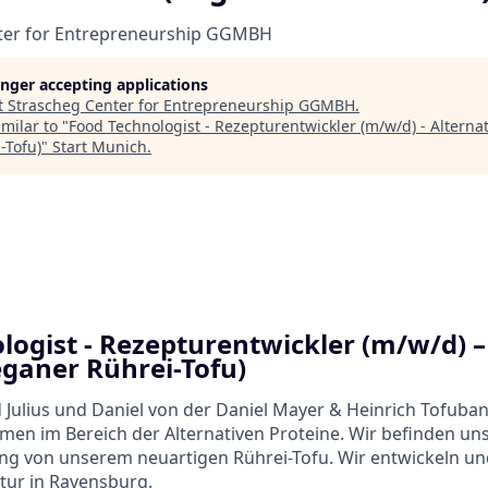
ter for Entrepreneurship GGMBH
longer accepting applications
t
Strascheg Center for Entrepreneurship GGMBH
.
milar to "
Food Technologist - Rezepturentwickler (m/w/d) - Alternat
-Tofu)
"
Start Munich
.
logist - Rezepturentwickler (m/w/d) –
eganer Rührei-Tofu)
nd Julius und Daniel von der Daniel Mayer & Heinrich Tofuba
en im Bereich der Alternativen Proteine. Wir befinden uns
ng von unserem neuartigen Rührei-Tofu. Wir entwickeln un
tur in Ravensburg.