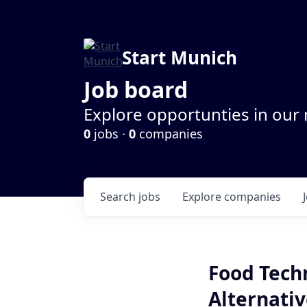
Start Munich
Job board
Explore opportunties in our
0
jobs ·
0
companies
Search
jobs
Explore
companies
Food Techn
Alternativ