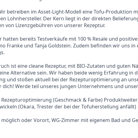
ir betreiben im Asset-Light-Modell eine Tofu-Produktion m
en Lohnhersteller. Der Kern liegt in der direkten Beliefer
 von Lizenzgebühren von unserer Rezeptur.
ir hatten bereits Testverkäufe mit 100 % Resale und positiv
o Franke und Tanja Goldstein. Zudem befinden wir uns in d
s.
ruch ist eine cleane Rezeptur, mit BIO-Zutaten und guten N
ine Alternative sein. Wir haben beide wenig Erfahrung in d
ng und stoßen aktuell bei der Rezepturoptimierung an uns
 dich! Werde teil unseres jungen Unternehmens und unsere
 Rezepturoptimierung (Geschmack & Farbe) Produktweiter
ickeln (Okara, Trester der bei der Tofuherstellung anfällt)
e möglich oder Vorort, WG-Zimmer mit eigenem Bad und G