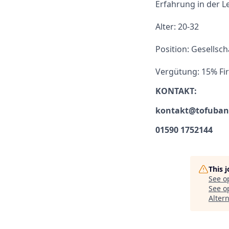
Erfahrung in der 
Alter: 20-32
Position: Gesellsch
Vergütung: 15% Fi
KONTAKT:
kontakt@tofuban
01590 1752144
This 
See o
See op
Alter