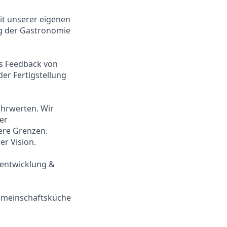
it unserer eigenen
ung der Gastronomie
es Feedback von
er Fertigstellung
ährwerten. Wir
er
ere Grenzen.
r Vision.
entwicklung &
emeinschaftsküche