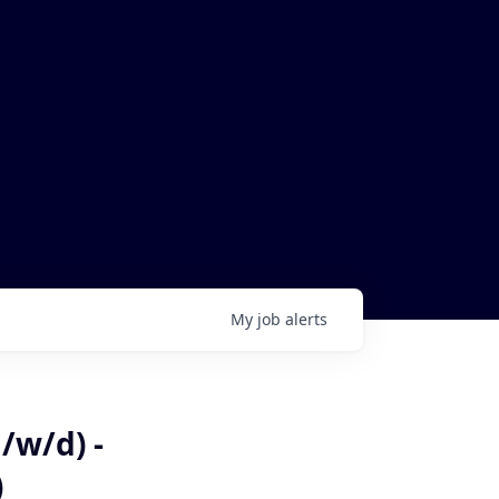
My
job
alerts
/w/d) -
)