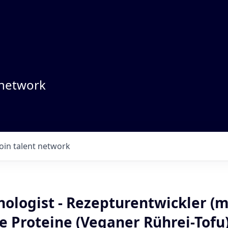
 network
Join talent network
ologist - Rezepturentwickler (m
e Proteine (Veganer Rührei-Tofu