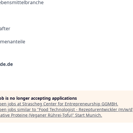
Lebensmittelbranche
after
rmenanteile
de.de
job is no longer accepting applications
pen jobs at
Strascheg Center for Entrepreneurship GGMBH
.
en jobs similar to "
Food Technologist - Rezepturentwickler (m/w/d)
native Proteine (Veganer Rührei-Tofu)
"
Start Munich
.