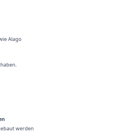
 wie Alago
haben.
en
ebaut werden