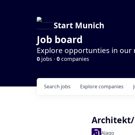
Start Munich
Job board
Explore opportunties in our
0
jobs ·
0
companies
Search
jobs
Explore
companies
Architekt
Alago