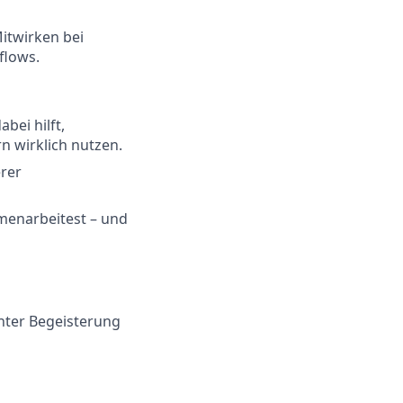
Mitwirken bei
flows.
bei hilft,
n wirklich nutzen.
erer
menarbeitest – und
ter Begeisterung