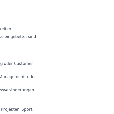
keiten
se eingebettet sind
ung oder Customer
p-Management- oder
zessveränderungen
n Projekten, Sport,