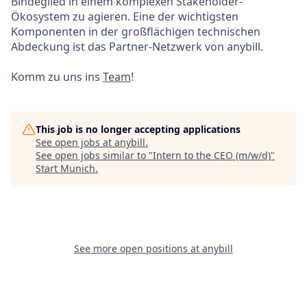
Bindeglied in einem komplexen Stakeholder-
Ökosystem zu agieren. Eine der wichtigsten
Komponenten in der großflächigen technischen
Abdeckung ist das Partner-Netzwerk von anybill.
Komm zu uns ins
Team
!
This job is no longer accepting applications
See open jobs at
anybill
.
See open jobs similar to "
Intern to the CEO (m/w/d)
"
Start Munich
.
See more open positions at
anybill