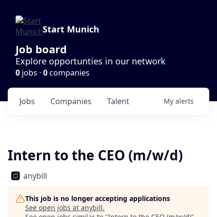
Start Munich
Job board
Explore opportunties in our network
0
jobs ·
0
companies
Jobs
Companies
Talent
My
alerts
Intern to the CEO (m/w/d)
anybill
This job is no longer accepting applications
See open jobs at
anybill
.
See open jobs similar to "
Intern to the CEO (m/w/d)
"