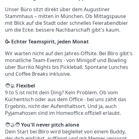
Unser Büro sitzt direkt über dem Augustiner
Stammhaus – mitten in München. Ob Mittagspause
mit Blick auf die Stadt oder schnelles Feierabendbier
um die Ecke: bessere Nachbarschaft gibt's kaum.
🥳 Echter Teamspirit, jeden Monat
Wir warten nicht auf den Jahres-Offsite. Bei Bliro gibt's
monatliche Team-Events - von Minigolf und Bowling
über Burrito Nights bis Pickleball. Spontane Lunches
und Coffee Breaks inklusive.
🧑‍💻
Flexibel
9 to 5 ist nicht dein Ding? Kein Problem. Ob vom
Küchentisch oder aus dem Office - bei uns zählt das
Ergebnis, nicht der Aufenthaltsort. Und ja, auch
Pyjamahosen sind im Homeoffice offiziell erlaubt.
🧑‍🤝‍🧑
You'll never pitch alone
Dein Start bei Bliro wird begleitet von einem Buddy,
der dich einführt, auffängt und mit Memes versorgt.