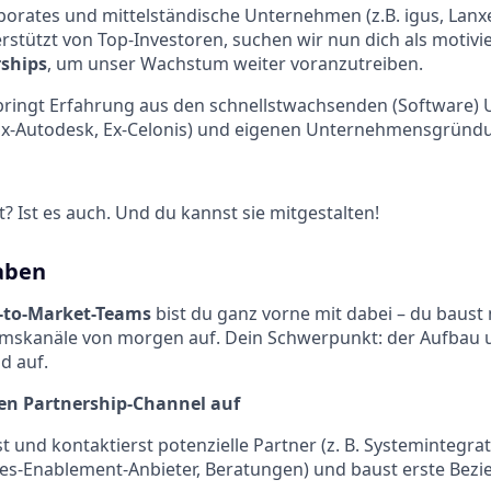
rporates und mittelständische Unternehmen (z.B. igus, Lanx
rstützt von Top-Investoren, suchen wir nun dich als motivie
rships
, um unser Wachstum weiter voranzutreiben.
bringt Erfahrung aus den schnellstwachsenden (Software)
, Ex-Autodesk, Ex-Celonis) und eigenen Unternehmensgründ
? Ist es auch. Und du kannst sie mitgestalten!
aben
-to-Market-Teams
bist du ganz vorne mit dabei – du baust
mskanäle von morgen auf. Dein Schwerpunkt: der Aufbau u
d auf.
en Partnership-Channel auf
rst und kontaktierst potenzielle Partner (z. B. Systemintegr
es-Enablement-Anbieter, Beratungen) und baust erste Bezi