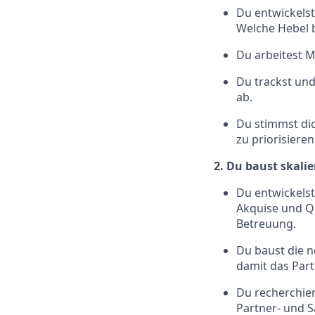
Du entwickelst
Welche Hebel b
Du arbeitest M
Du trackst und
ab.
Du stimmst di
zu priorisieren
2. Du baust skali
Du entwickelst
Akquise und Q
Betreuung.
Du baust die n
damit das Part
Du recherchier
Partner- und S