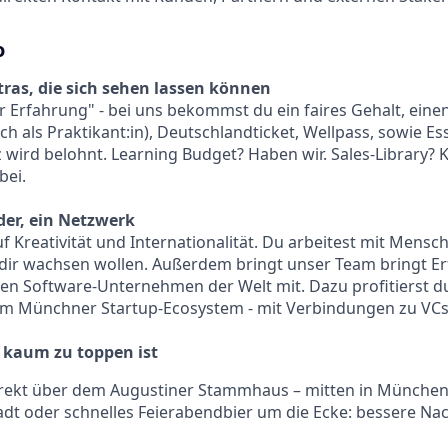
o
ras, die sich sehen lassen können
r Erfahrung" - bei uns bekommst du ein faires Gehalt, eine
ch als Praktikant:in), Deutschlandticket, Wellpass, sowie E
z wird belohnt. Learning Budget? Haben wir. Sales-Library? K
bei.
der, ein Netzwerk
auf Kreativität und Internationalität. Du arbeitest mit Mens
 dir wachsen wollen. Außerdem bringt unser Team bringt E
en Software-Unternehmen der Welt mit. Dazu profitierst 
im Münchner Startup-Ecosystem - mit Verbindungen zu VC
e kaum zu toppen ist
direkt über dem Augustiner Stammhaus – mitten in Münche
Stadt oder schnelles Feierabendbier um die Ecke: bessere Na