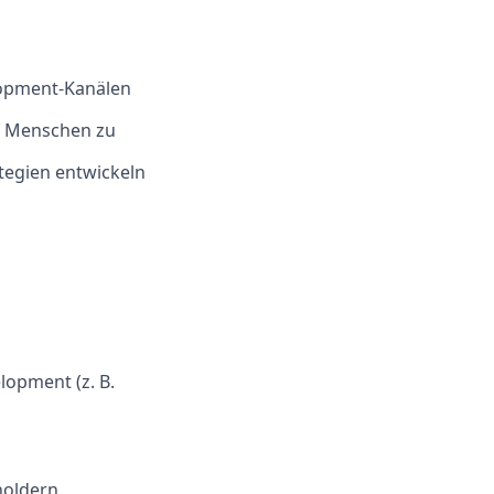
lopment-Kanälen
uf Menschen zu
tegien entwickeln
lopment (z. B.
holdern