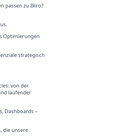
en passen zu Bliro?
us.
us Optimierungen
nziale strategisch
les: von der
und laufender
ws, Dashboards –
, die unsere