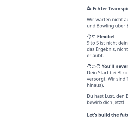
🥳 Echter Teamspi
Wir warten nicht au
und Bowling über B
🧑‍💻
Flexibel
9 to 5 ist nicht d
das Ergebnis, nich
erlaubt.
🧑‍🤝‍🧑
You'll neve
Dein Start bei Bli
versorgt. Wir sind
hinaus).
Du hast Lust, den 
bewirb dich jetzt!
Let’s build the fut