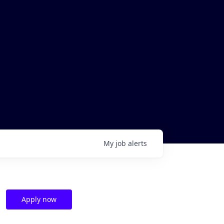
My
job
alerts
Apply now