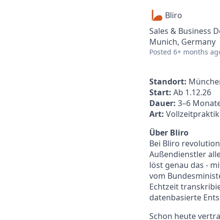
Bliro
Sales & Business 
Munich, Germany
Posted
6+ months ag
Standort:
Münche
Start:
Ab 1.12.26
Dauer:
3–6 Monat
Art:
Vollzeitprakti
Über Bliro
Bei Bliro revolutio
Außendienstler all
löst genau das - m
vom Bundesministe
Echtzeit transkribi
datenbasierte Ents
Schon heute vertra