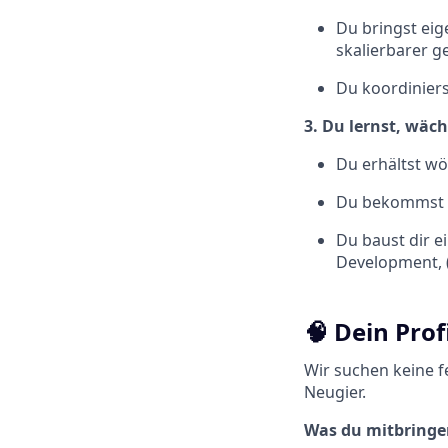
Du bringst eig
skalierbarer g
Du koordiniers
3. Du lernst, wäc
Du erhältst wö
Du bekommst t
Du baust dir ei
Development, 
🧠 Dein Prof
Wir suchen keine f
Neugier.
Was du mitbringen