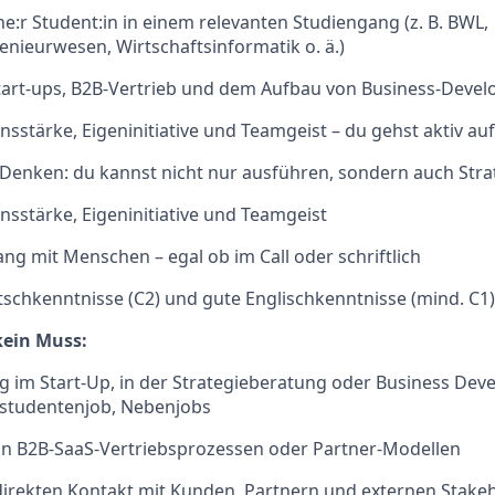
e:r Student:in in einem relevanten Studiengang (z. B. BWL,
enieurwesen, Wirtschaftsinformatik o. ä.)
Start-ups, B2B-Vertrieb und dem Aufbau von Business-Deve
stärke, Eigeninitiative und Teamgeist – du gehst aktiv a
 Denken: du kannst nicht nur ausführen, sondern auch Stra
stärke, Eigeninitiative und Teamgeist
 mit Menschen – egal ob im Call oder schriftlich
schkenntnisse (C2) und gute Englischkenntnisse (mind. C1)
kein Muss:
g im Start-Up, in der Strategieberatung oder Business Deve
kstudentenjob, Nebenjobs
on B2B-SaaS-Vertriebsprozessen oder Partner-Modellen
direkten Kontakt mit Kunden, Partnern und externen Stake