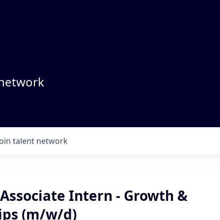
 network
Join talent network
Associate Intern - Growth &
ips (m/w/d)