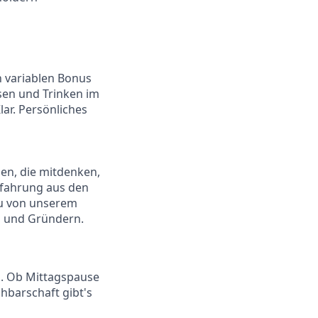
n variablen Bonus
ssen und Trinken im
lar. Persönliches
chen, die mitdenken,
rfahrung aus den
du von unserem
s und Gründern.
n. Ob Mittagspause
chbarschaft gibt's