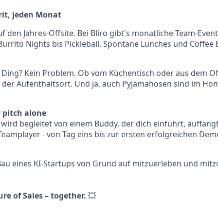
rit, jeden Monat
f den Jahres-Offsite. Bei Bliro gibt's monatliche Team-Event
urrito Nights bis Pickleball. Spontane Lunches und Coffee B
ein Ding? Kein Problem. Ob vom Küchentisch oder aus dem Offi
t der Aufenthaltsort. Und ja, auch Pyjamahosen sind im Home
r pitch alone
ro wird begleitet von einem Buddy, der dich einführt, auffä
 Teamplayer - von Tag eins bis zur ersten erfolgreichen De
Bau eines KI-Startups von Grund auf mitzuerleben und mit
ure of Sales – together.
💥