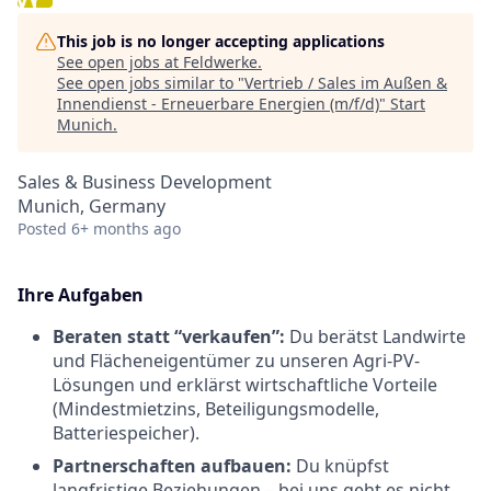
This job is no longer accepting applications
See open jobs at
Feldwerke
.
See open jobs similar to "
Vertrieb / Sales im Außen &
Innendienst - Erneuerbare Energien (m/f/d)
"
Start
Munich
.
Sales & Business Development
Munich, Germany
Posted
6+ months ago
Ihre Aufgaben
Beraten statt “verkaufen”:
Du berätst Landwirte
und Flächeneigentümer zu unseren Agri-PV-
Lösungen und erklärst wirtschaftliche Vorteile
(Mindestmietzins, Beteiligungsmodelle,
Batteriespeicher).
Partnerschaften aufbauen:
Du knüpfst
langfristige Beziehungen – bei uns geht es nicht