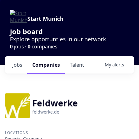
Start Munich
Job board
Explore opportunties in our network
0
jobs ·
0
companies
Jobs
Companies
Talent
My
alerts
Feldwerke
feldwerke.de
LOCATIONS
Bavaria, Germany