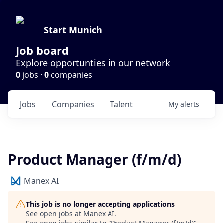
Start Munich
Job board
Explore opportunties in our network
0
jobs ·
0
companies
Jobs
Companies
Talent
My
alerts
Product Manager (f/m/d)
Manex AI
This job is no longer accepting applications
See open jobs at
Manex AI
.
See open jobs similar to "
Product Manager (f/m/d)
"