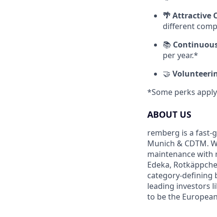
🌴 Attractive
different comp
📚
Continuous
per year.*
🤝
Volunteeri
*Some perks apply 
ABOUT US
remberg is a fast-
Munich & CDTM. We 
maintenance with m
Edeka, Rotkäppchen
category-defining 
leading investors l
to be the Europea