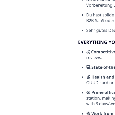
Vorbereitung 
Du hast solide
B2B-SaaS oder
Sehr gutes Deu
EVERYTHING YO
💰
Competitiv
reviews.
💻 State-of-t
🍏 Health and
GUUD card or W
🥨 Prime offic
station, making
with 3 days/wee
🌞 Work-from-