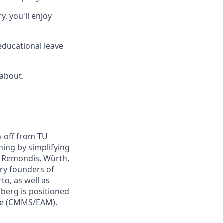
y, you'll enjoy
educational leave
 about.
n-off from TU
ing by simplifying
e Remondis, Würth,
ry founders of
to, as well as
mberg is positioned
are (CMMS/EAM).