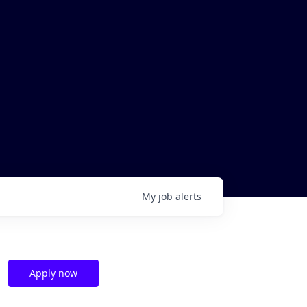
My
job
alerts
Apply now