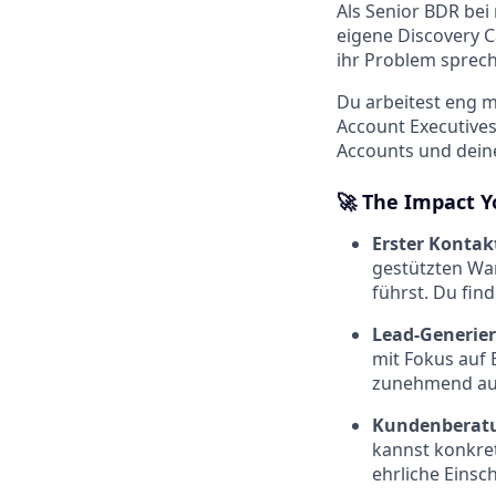
Als Senior BDR bei 
eigene Discovery Ca
ihr Problem sprec
Du arbeitest eng 
Account Executive
Accounts und dein
🚀 The Impact Y
Erster Kontak
gestützten War
führst. Du fin
Lead-Generier
mit Fokus auf
zunehmend auc
Kundenberat
kannst konkre
ehrliche Einsc