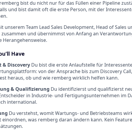
remberg bist du nicht nur für das Füllen einer Pipeline zus
lls und bist damit oft die erste Person, mit der Interessen
hen.
mit unserem Team Lead Sales Development, Head of Sales u
s zusammen und übernimmst von Anfang an Verantwortung
e Herangehensweise.
ou’ll Have
t & Discovery
Du bist die erste Anlaufstelle für Interessent
tungsplattform: von der Ansprache bis zum Discovery Call,
dest heraus, ob und wie remberg wirklich helfen kann.
ung & Qualifizierung
Du identifizierst und qualifizierst n
 Entscheider in Industrie- und Fertigungsunternehmen im
h international.
ung
Du verstehst, womit Wartungs- und Betriebsteams wir
t einordnen, was remberg daran ändern kann. Kein Featur
hätzungen.