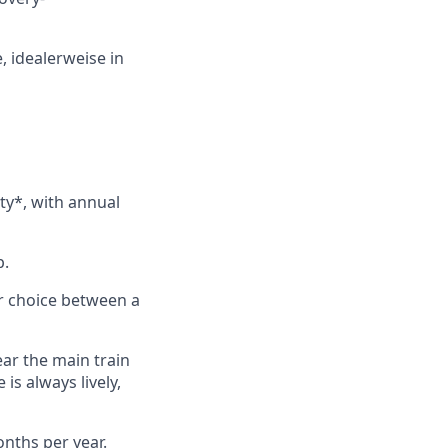
, idealerweise in
ity*, with annual
p.
ur choice between a
ear the main train
is always lively,
onths per year.