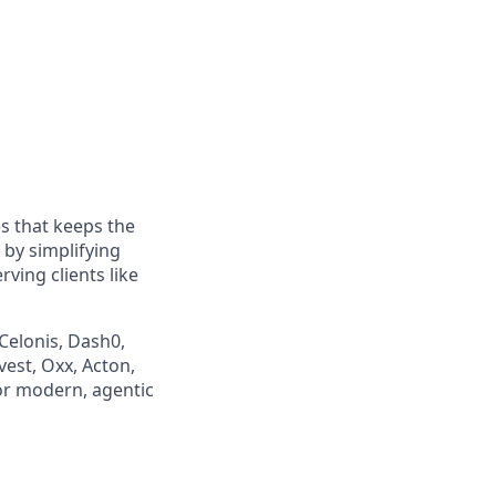
s that keeps the
by simplifying
ving clients like
Celonis, Dash0,
vest, Oxx, Acton,
or modern, agentic