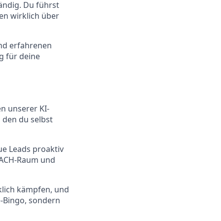
tändig. Du führst
ten wirklich über
nd erfahrenen
 für deine
en unserer KI-
 den du selbst
eue Leads proaktiv
 DACH-Raum und
klich kämpfen, und
e-Bingo, sondern