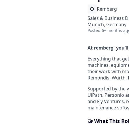
Remberg
Sales & Business 
Munich, Germany
Posted
6+ months ag
At remberg, you’ll
Everything that ge
machines, equipmen
their work with mo
Remondis, Würth, 
Supported by the v
UiPath, Personio an
and Fly Ventures, 
maintenance softw
🤝 What This Ro