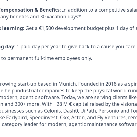
 Compensation & Benefits
: In addition to a competitive salar
any benefits and 30 vacation days*.
 learning
: Get a €1,500 development budget plus 1 day of 
ng day
: 1 paid day per year to give back to a cause you care
to permanent full-time employees only.
growing start-up based in Munich. Founded in 2018 as a spi
help industrial companies to keep the physical world runn
odern, agentic software. Today, we are serving clients lik
 and 300+ more. With ~28 M € capital raised by the visiona
businesses such as Celonis, Dash0, UiPath, Personio and For
ike Earlybird, Speedinvest, Oxx, Acton, and Fly Ventures, re
n category leader for modern, agentic maintenance softw