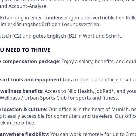
und Account-Analyse.
 Erfahrung in einer kundenseitigen oder vertrieblichen Rolle
 im erklärungsbedürftigen Lösungsvertrieb.
tsch (C2) und gutes Englisch (B2) in Wort und Schrift.
U NEED TO THRIVE
e compensation package
: Enjoy a salary, benefits, and equ
he-art tools and equipment
for a modern and efficient setu
 wellness benefits
: Access to Nilo Health, JobRad*, and yo
ellpass / Urban Sports Club for sports and fitness.
e location & culture
: Our office is in the heart of Munich, n
 it easily accessible for commuters and travelers. Our office 
k in the office.
anywhere flexibility
: You can work remotely for up to 3 m