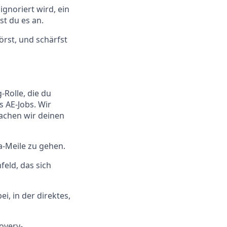
gnoriert wird, ein
st du es an.
örst, und schärfst
Rolle, die du
s AE-Jobs. Wir
achen wir deinen
ra-Meile zu gehen.
eld, das sich
ei, in der direktes,
overy-