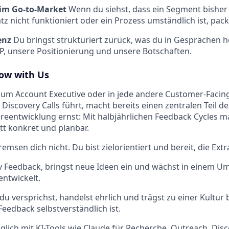
im Go-to-Market
Wenn du siehst, dass ein Segment bisher i
z nicht funktioniert oder ein Prozess umständlich ist, pack
genz
Du bringst strukturiert zurück, was du in Gesprächen h
P, unsere Positionierung und unsere Botschaften.
row with Us
um Account Executive oder in jede andere Customer-Facing-
Discovery Calls führt, macht bereits einen zentralen Teil de
eentwicklung ernst: Mit halbjährlichen Feedback Cycles m
tt konkret und planbar.
emsen dich nicht. Du bist zielorientiert und bereit, die Ext
v Feedback, bringst neue Ideen ein und wächst in einem Umf
entwickelt.
du versprichst, handelst ehrlich und trägst zu einer Kultur b
Feedback selbstverständlich ist.
äglich mit KI-Tools wie Claude für Recherche, Outreach, Disc