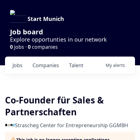
Start Munich
Job board
Explore opportunties in our network
0
jobs ·
0
companies
Jobs
Companies
Talent
My
alerts
Co-Founder für Sales &
Partnerschaften
Strascheg Center for Entrepreneurship GGMBH
This job is no longer accepting applications