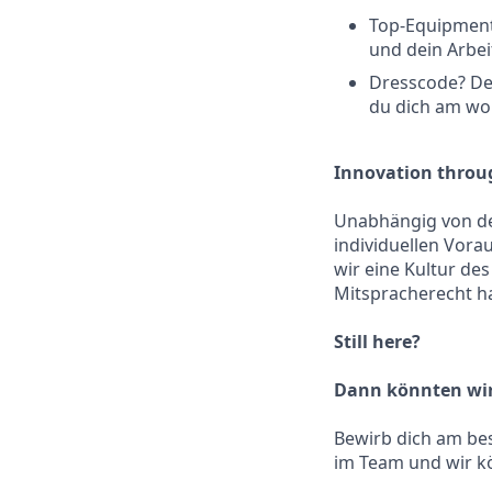
Top-Equipment
und dein Arbe
Dresscode? Dei
du dich am woh
Innovation throug
Unabhängig von de
individuellen Vorau
wir eine Kultur de
Mitspracherecht ha
Still here?
Dann könnten wir 
Bewirb dich am bes
im Team und wir kö