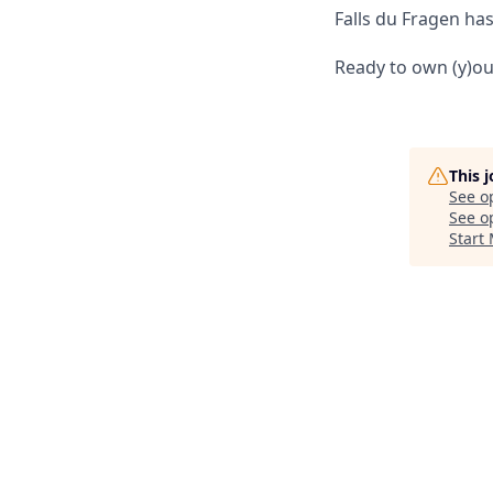
Falls du Fragen ha
Ready to own (y)o
This 
See o
See op
Start