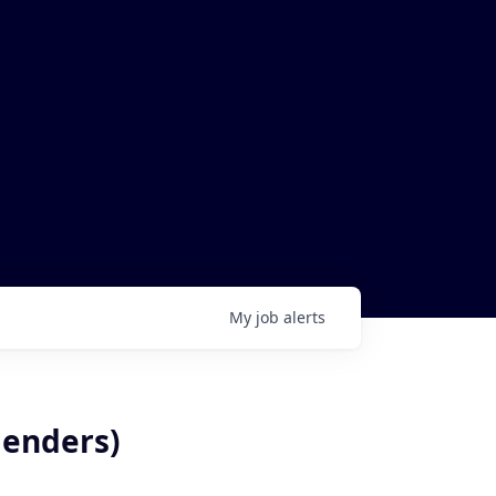
My
job
alerts
genders)