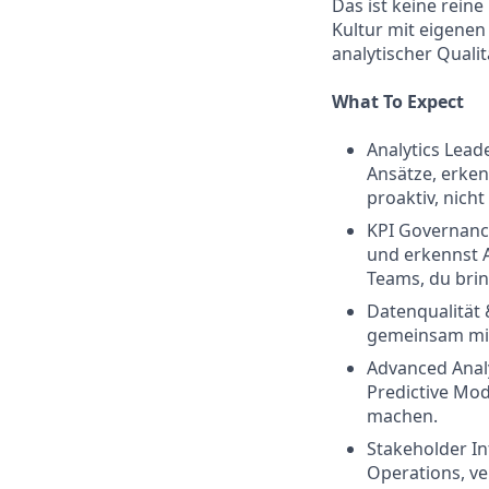
Das ist keine reine
Kultur mit eigenen
analytischer Quali
What To Expect
Analytics Lead
Ansätze, erken
proaktiv, nicht
KPI Governance
und erkennst 
Teams, du bri
Datenqualität 
gemeinsam mit
Advanced Analy
Predictive Mod
machen.
Stakeholder In
Operations, ve