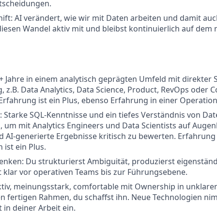
ntscheidungen.
ift: AI verändert, wie wir mit Daten arbeiten und damit auch
diesen Wandel aktiv mit und bleibst kontinuierlich auf dem
 Jahre in einem analytisch geprägten Umfeld mit direkter 
 z.B. Data Analytics, Data Science, Product, RevOps oder Co
Erfahrung ist ein Plus, ebenso Erfahrung in einer Operati
ls: Starke SQL-Kenntnisse und ein tiefes Verständnis von D
 um mit Analytics Engineers und Data Scientists auf Auge
d AI-generierte Ergebnisse kritisch zu bewerten. Erfahrung 
 ist ein Plus.
enken: Du strukturierst Ambiguität, produzierst eigenständ
 klar vor operativen Teams bis zur Führungsebene.
tiv, meinungsstark, comfortable mit Ownership in unklaren
n fertigen Rahmen, du schaffst ihn. Neue Technologien ni
t in deiner Arbeit ein.