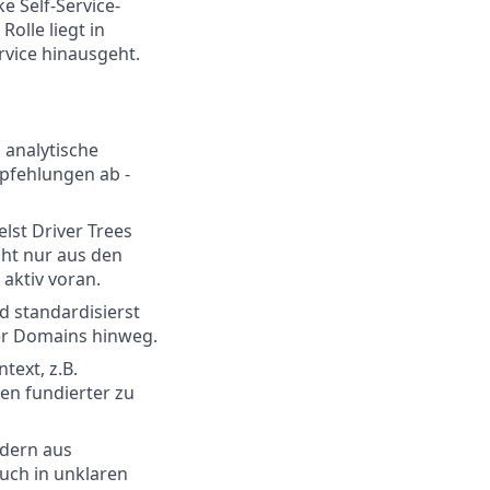
e Self-Service-
olle liegt in
rvice hinausgeht.
 analytische
pfehlungen ab -
lst Driver Trees
ht nur aus den
aktiv voran.
d standardisierst
er Domains hinweg.
text, z.B.
en fundierter zu
ldern aus
auch in unklaren