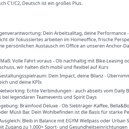
sch C1/C2, Deutsch ist ein großes Plus.
 Eigenverantwortung: Dein Arbeitsalltag, deine Performance 
cht dir fokussiertes arbeiten im Homeoffice, frische Perspe
e persönlichen Austausch im Office an unseren Anchor-Day
 Maß: Volle Fahrt voraus - Ob nachhaltig mit Bike-Leasing 
chuss, wir halten dich mobil und flexibel auf Kurs
estaltungsspielraum: Dein Impact, deine Bilanz - Übernim
eich und deine KPIs
etworking: Echte Verbindungen - auch abseits vom Daily Bu
s bei legendären Teamevents und Spirit Days
ebung: Brainfood Deluxe - Ob Siebträger-Kaffee, Bella&Bo
oder Müsli Bar. Dein Wohlbefinden ist die Basis für starke 
usgleich: Bleib in Balance mit EGYM Wellpass oder Urban S
it Zugang zu 1.000+ Sport- und Gesundheitseinrichtungen