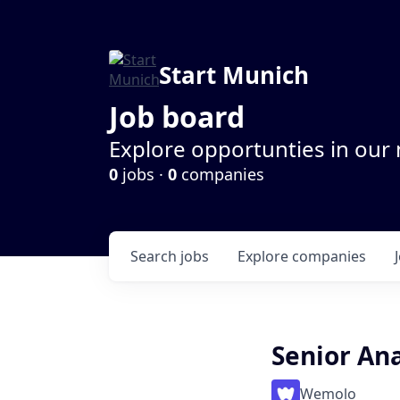
Start Munich
Job board
Explore opportunties in our
0
jobs ·
0
companies
Search
jobs
Explore
companies
Senior Ana
Wemolo