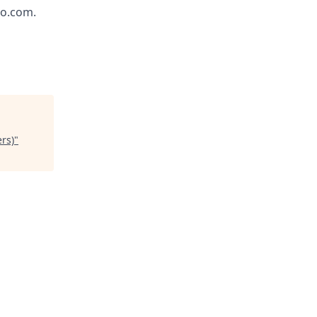
lo.com.
ers)
"