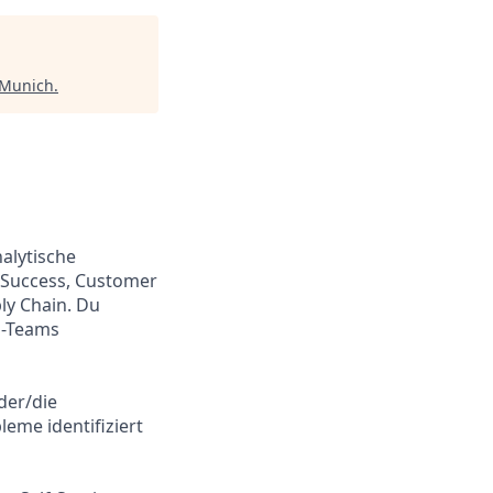
 Munich
.
nalytische
 Success, Customer
ly Chain. Du
s-Teams
der/die
eme identifiziert