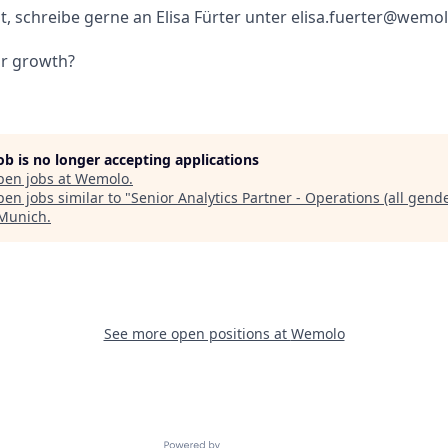
st, schreibe gerne an Elisa Fürter unter elisa.fuerter@wemo
ur growth?
job is no longer accepting applications
pen jobs at
Wemolo
.
en jobs similar to "
Senior Analytics Partner - Operations (all gend
 Munich
.
See more open positions at
Wemolo