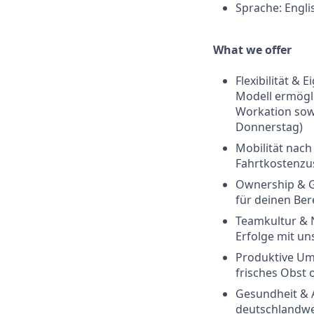
Sprache: Engli
What we offer
Flexibilität &
Modell ermögli
Workation sowi
Donnerstag)
Mobilität nach
Fahrtkostenzus
Ownership & G
für deinen Ber
Teamkultur & N
Erfolge mit un
Produktive Umg
frisches Obst 
Gesundheit & A
deutschlandwe