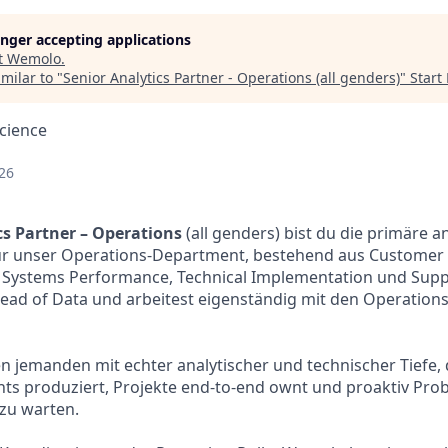
longer accepting applications
t
Wemolo
.
milar to "
Senior Analytics Partner - Operations (all genders)
"
Start
cience
26
cs Partner – Operations
(all genders) bist du die primäre a
r unser Operations-Department, bestehend aus Customer
, Systems Performance, Technical Implementation und Supp
ead of Data und arbeitest eigenständig mit den Operation
n jemanden mit echter analytischer und technischer Tiefe, 
hts produziert, Projekte end-to-end ownt und proaktiv Probl
 zu warten.