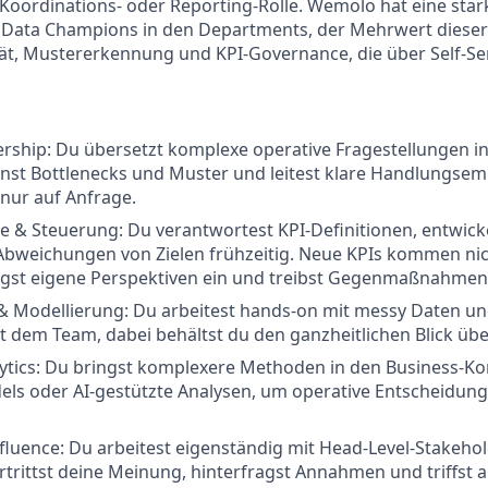
 Koordinations- oder Reporting-Rolle. Wemolo hat eine stark
 Data Champions in den Departments, der Mehrwert dieser R
tät, Mustererkennung und KPI-Governance, die über Self-Se
ership: Du übersetzt komplexe operative Fragestellungen in
nst Bottlenecks und Muster und leitest klare Handlungsem
 nur auf Anfrage.
 & Steuerung: Du verantwortest KPI-Definitionen, entwicke
Abweichungen von Zielen frühzeitig. Neue KPIs kommen nic
ngst eigene Perspektiven ein und treibst Gegenmaßnahmen 
& Modellierung: Du arbeitest hands-on mit messy Daten un
 dem Team, dabei behältst du den ganzheitlichen Blick üb
tics: Du bringst komplexere Methoden in den Business-Kon
els oder AI-gestützte Analysen, um operative Entscheidung
fluence: Du arbeitest eigenständig mit Head-Level-Stakeho
rtrittst deine Meinung, hinterfragst Annahmen und triffst 