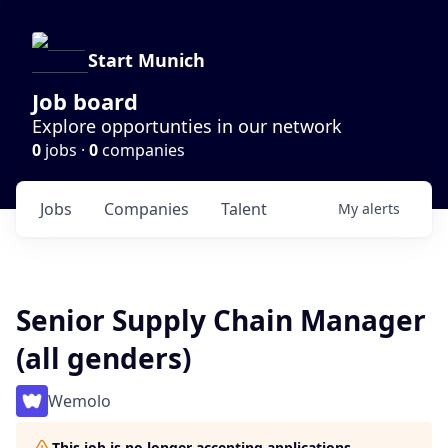
Start Munich
Job board
Explore opportunties in our network
0
jobs ·
0
companies
Jobs
Companies
Talent
My
alerts
Senior Supply Chain Manager
(all genders)
Wemolo
This job is no longer accepting applications