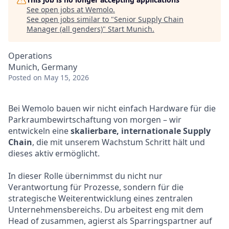
See open jobs at
Wemolo
.
See open jobs similar to "
Senior Supply Chain
Manager (all genders)
"
Start Munich
.
Operations
Munich, Germany
Posted
on May 15, 2026
Bei Wemolo bauen wir nicht einfach Hardware für die
Parkraumbewirtschaftung von morgen – wir
entwickeln eine
skalierbare, internationale Supply
Chain
, die mit unserem Wachstum Schritt hält und
dieses aktiv ermöglicht.
In dieser Rolle übernimmst du nicht nur
Verantwortung für Prozesse, sondern für die
strategische Weiterentwicklung eines zentralen
Unternehmensbereichs. Du arbeitest eng mit dem
Head of zusammen, agierst als Sparringspartner auf