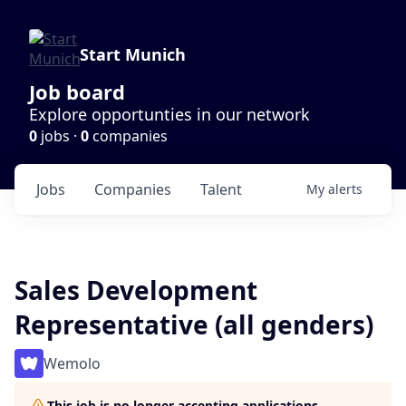
Start Munich
Job board
Explore opportunties in our network
0
jobs ·
0
companies
Jobs
Companies
Talent
My
alerts
Sales Development
Representative (all genders)
Wemolo
This job is no longer accepting applications