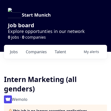
Start Munich
Job board
Explore opportunties in our network
0
jobs ·
0
companies
Jobs
Companies
Talent
My
alerts
Intern Marketing (all
genders)
Wemolo
This job is no longer accepting applications