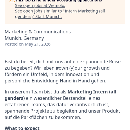
See open jobs at
Wemolo
.
See open jobs similar to "
Intern Marketing (all
genders)
"
Start Munich
.
Marketing & Communications
Munich, Germany
Posted
on May 21, 2026
Bist du bereit, dich mit uns auf eine spannende Reise
zu begeben? Wir leben #own (y)our growth und
fördern ein Umfeld, in dem Innovation und
persönliche Entwicklung Hand in Hand gehen.
In unserem Team bist du als
Marketing Intern
(all
genders)
ein wesentlicher Bestandteil eines
erfahrenen Teams, das dafür verantwortlich ist,
spannende Projekte zu begleiten und unser Produkt
auf die Parkflächen zu bekommen.
What to expect