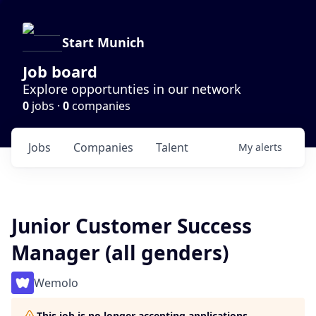
Start Munich
Job board
Explore opportunties in our network
0
jobs ·
0
companies
Jobs
Companies
Talent
My
alerts
Junior Customer Success
Manager (all genders)
Wemolo
This job is no longer accepting applications