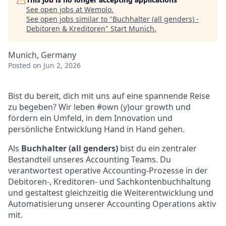
See open jobs at
Wemolo
.
See open jobs similar to "
Buchhalter (all genders) -
Debitoren & Kreditoren
"
Start Munich
.
Munich, Germany
Posted
on Jun 2, 2026
Bist du bereit, dich mit uns auf eine spannende Reise
zu begeben? Wir leben #own (y)our growth und
fördern ein Umfeld, in dem Innovation und
persönliche Entwicklung Hand in Hand gehen.
Als
Buchhalter (all genders)
bist du ein zentraler
Bestandteil unseres Accounting Teams. Du
verantwortest operative Accounting-Prozesse in der
Debitoren-, Kreditoren- und Sachkontenbuchhaltung
und gestaltest gleichzeitig die Weiterentwicklung und
Automatisierung unserer Accounting Operations aktiv
mit.