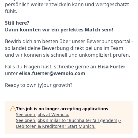
persönlich weiterentwickeln kann und wertgeschätzt
fühlt.
Still here?
Dann könnten wir ein perfektes Match sein!
Bewirb dich am besten über unser Bewerbungsportal -
so landet deine Bewerbung direkt bei uns im Team
und wir können sie schnell und unkompliziert prüfen.
Falls du Fragen hast, schreibe gerne an
Elisa Fürter
unter
elisa.fuerter@wemolo.com
.
Ready to own (y)our growth?
This job is no longer accepting applications
See open jobs at
Wemolo
.
See open jobs similar to "
Buchhalter (all genders) -
Debitoren & Kreditoren
"
Start Munich
.