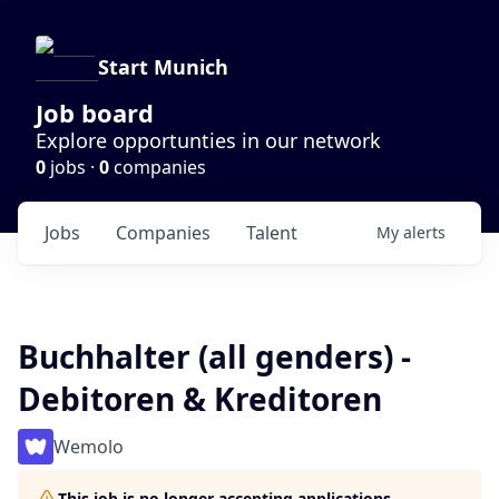
Start Munich
Job board
Explore opportunties in our network
0
jobs ·
0
companies
Jobs
Companies
Talent
My
alerts
Buchhalter (all genders) -
Debitoren & Kreditoren
Wemolo
This job is no longer accepting applications