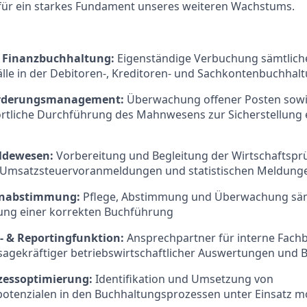
für ein starkes Fundament unseres weiteren Wachstums.
e Finanzbuchhaltung:
Eigenständige Verbuchung sämtlich
lle in der Debitoren-, Kreditoren- und Sachkontenbuchhal
Forderungsmanagement:
Überwachung offener Posten sow
rtliche Durchführung des Mahnwesens zur Sicherstellung e
ldewesen:
Vorbereitung und Begleitung der Wirtschaftspr
r Umsatzsteuervoranmeldungen und statistischen Meldung
enabstimmung:
Pflege, Abstimmung und Überwachung säm
lung einer korrekten Buchführung
n- & Reportingfunktion:
Ansprechpartner für interne Fach
sagekräftiger betriebswirtschaftlicher Auswertungen und B
zessoptimierung:
Identifikation und Umsetzung von
otenzialen in den Buchhaltungsprozessen unter Einsatz m