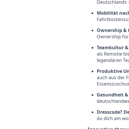
Deutschlands –
Mobilität na
Fahrtkostenzus
Ownership & 
Ownership für
Teamkultur &
als Remotie bi
legendären Tea
Produktive 
auch aus der F
Essenszuschu
Gesundheit & 
deutschlandwe
Dresscode? D
du dich am woh