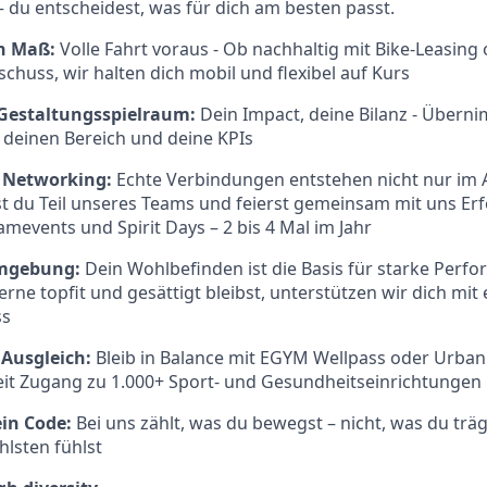
 du entscheidest, was für dich am besten passt.
ch Maß:
Volle Fahrt voraus -
Ob nachhaltig mit Bike-Leasing
chuss, wir halten dich mobil und flexibel auf Kurs
Gestaltungsspielraum:
Dein Impact, deine Bilanz - Überni
 deinen Bereich und deine KPIs
 Networking:
Echte Verbindungen entstehen nicht nur im A
st du Teil unseres Teams und feierst gemeinsam mit uns Erf
mevents und Spirit Days – 2 bis 4 Mal im Jahr
Umgebung:
Dein Wohlbefinden ist die Basis für starke Perf
erne topfit und gesättigt bleibst, unterstützen wir dich mi
ss
Ausgleich:
Bleib in Balance mit EGYM Wellpass oder Urban 
it Zugang zu 1.000+ Sport- und Gesundheitseinrichtungen
ein Code:
Bei uns zählt, was du bewegst – nicht, was du träg
lsten fühlst