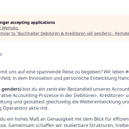
longer accepting applications
t
Wemolo
.
milar to "
Buchhalter Debitoren & Kreditoren (all genders) - Remot
26
ch mit uns auf eine spannende Reise zu begeben? Wir leben 
mfeld, in dem Innovation und persönliche Entwicklung Han
l genders)
bist du ein zentraler Bestandteil unseres Accoun
ative Accounting-Prozesse in der Debitoren-, Kreditoren- 
tung und gestaltest gleichzeitig die Weiterentwicklung u
 Operations aktiv mit.
du ein hohes Maß an Genauigkeit mit dem Blick für effizie
sse. Gemeinsam schaffen wir skalierbare Strukturen, trei