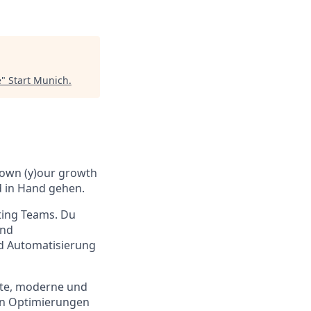
e
"
Start Munich
.
#own (y)our growth
d in Hand gehen.
ting Teams. Du
und
nd Automatisierung
nte, moderne und
ben Optimierungen