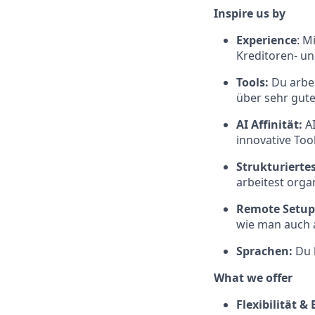
Inspire us by
Experience
: M
Kreditoren- un
Tools:
Du arbei
über sehr gute
AI Affinität:
AI
innovative Too
Strukturierte
arbeitest organ
Remote Setup
wie man auch a
Sprachen:
Du 
What we offer
Flexibilität 