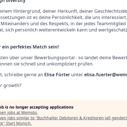
h diversity
inem Hintergrund, deiner Herkunft, deiner Geschlechtside
ssetzungen ist es deine Persönlichkeit, die uns interessier
s Miteinanders und des Respekts, in der jedes Teammitglied 
t, sich persönlich weiterentwickeln kann und wertgeschätzt
ein perfektes Match sein!
ten über unser Bewerbungsportal - so landet deine Bewerb
nnen sie schnell und unkompliziert prüfen.
st, schreibe gerne an
Elisa Fürter
unter
elisa.fuerter@we
ur growth?
job is no longer accepting applications
pen jobs at
Wemolo
.
en jobs similar to "
Buchhalter Debitoren & Kreditoren (all genders
te
"
Start Munich
.