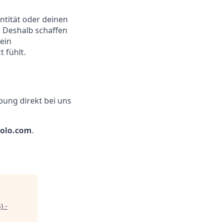
ntität oder deinen
t. Deshalb schaffen
ein
 fühlt.
ung direkt bei uns
molo.com
.
) -