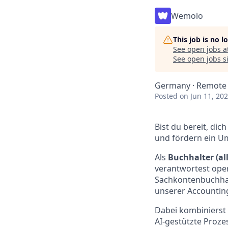
Wemolo
This job is no 
See open jobs a
See open jobs si
Germany · Remote
Posted
on Jun 11, 20
Bist du bereit, di
und fördern ein U
Als
Buchhalter (al
verantwortest oper
Sachkontenbuchhal
unserer Accounting
Dabei kombinierst 
AI-gestützte Proze