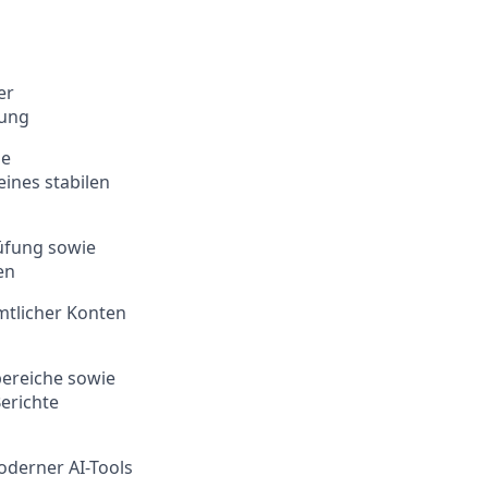
er
tung
ie
ines stabilen
üfung sowie
en
tlicher Konten
bereiche sowie
erichte
oderner AI-Tools