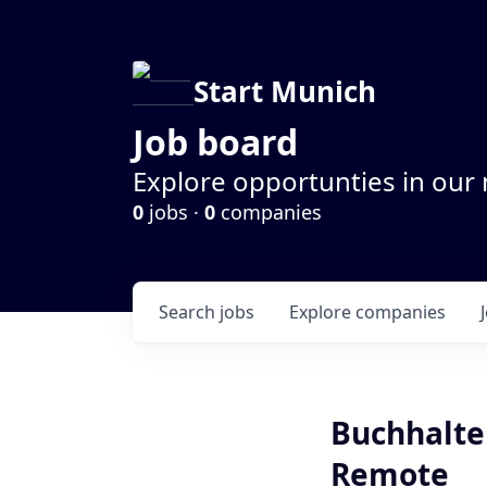
Start Munich
Job board
Explore opportunties in our
0
jobs ·
0
companies
Search
jobs
Explore
companies
Buchhalter
Remote