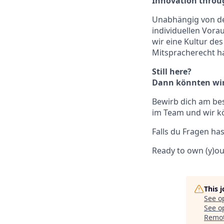
Innovation throug
Unabhängig von de
individuellen Vorau
wir eine Kultur de
Mitspracherecht ha
Still here?
Dann könnten wir 
Bewirb dich am bes
im Team und wir kö
Falls du Fragen ha
Ready to own (y)o
This 
See o
See op
Remo