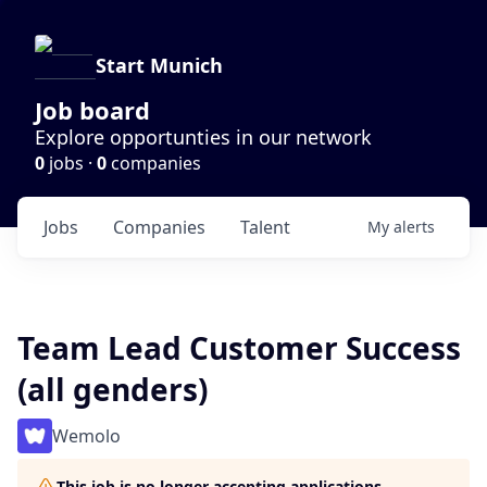
Start Munich
Job board
Explore opportunties in our network
0
jobs ·
0
companies
Jobs
Companies
Talent
My
alerts
Team Lead Customer Success
(all genders)
Wemolo
This job is no longer accepting applications