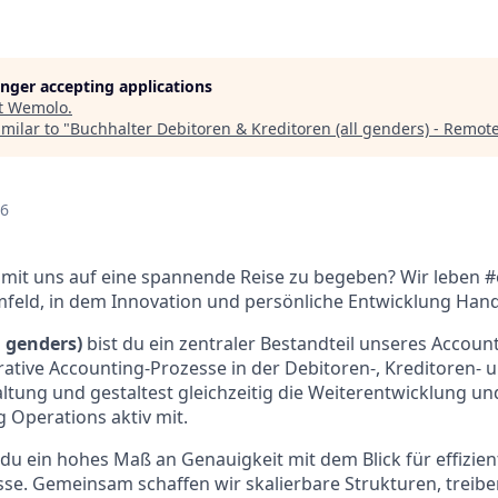
longer accepting applications
t
Wemolo
.
milar to "
Buchhalter Debitoren & Kreditoren (all genders) - Remot
26
ch mit uns auf eine spannende Reise zu begeben? Wir leben 
mfeld, in dem Innovation und persönliche Entwicklung Han
l genders)
bist du ein zentraler Bestandteil unseres Accoun
ative Accounting-Prozesse in der Debitoren-, Kreditoren- 
tung und gestaltest gleichzeitig die Weiterentwicklung u
 Operations aktiv mit.
du ein hohes Maß an Genauigkeit mit dem Blick für effizie
sse. Gemeinsam schaffen wir skalierbare Strukturen, trei