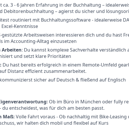
it ca. 3 - 6 Jahren Erfahrung in der Buchhaltung – idealerwe
d Debitorenbuchhaltung – agierst du sicher und lösungsori
test routiniert mit Buchhaltungssoftware - idealerweise DA
 Excel-Kenntnisse
-gestützte Arbeitsweisen interessieren dich und du hast F
ls im Accounting-Alltag einzusetzen
s Arbeiten
: Du kannst komplexe Sachverhalte verständlich 
isiert und setzt klare Prioritäten
:
Du hast bereits erfolgreich in einem Remote-Umfeld gearb
uf Distanz effizient zusammenarbeitet.
kommunizierst sicher auf Deutsch & fließend auf Englisch
& Eigenverantwortung:
Ob im Büro in München oder fully r
 du entscheidest, was für dich am besten passt.
ch Maß:
Volle Fahrt voraus -
Ob nachhaltig mit Bike-Leasing
chuss, wir halten dich mobil und flexibel auf Kurs