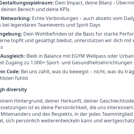
Gestaltungsspielraum:
Dein Impact, deine Bilanz - Überni
 deinen Bereich und deine KPIs
 Networking:
Echte Verbindungen – auch abseits vom Daily
s bei legendären Teamevents und Spirit Days
Umgebung:
Dein Wohlbefinden ist die Basis für starke Perf
erne topfit und gesättigt bleibst, unterstützen wir dich mi
ss
Ausgleich:
Bleib in Balance mit EGYM Wellpass oder Urban 
it Zugang zu 1.000+ Sport- und Gesundheitseinrichtungen
ein Code:
Bei uns zählt, was du bewegst – nicht, was du träg
lsten fühlst
h diversity
inem Hintergrund, deiner Herkunft, deiner Geschlechtside
ssetzungen ist es deine Persönlichkeit, die uns interessier
s Miteinanders und des Respekts, in der jedes Teammitglied 
t, sich persönlich weiterentwickeln kann und wertgeschätzt