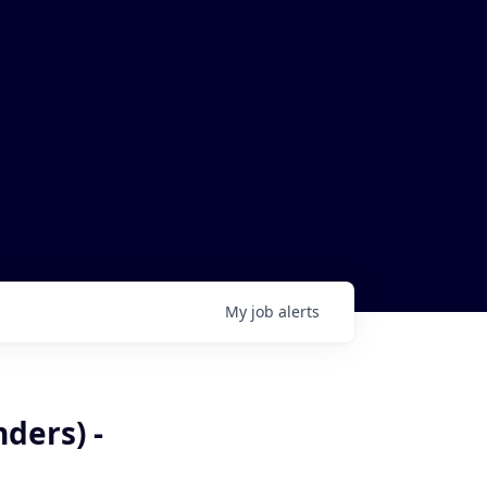
My
job
alerts
ders) -