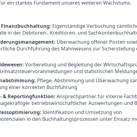
für ein starkes Fundament unseres weiteren Wachstums.
e Finanzbuchhaltung:
Eigenständige Verbuchung sämtlich
lle in der Debitoren-, Kreditoren- und Sachkontenbuchhal
Forderungsmanagement:
Überwachung offener Posten sow
rtliche Durchführung des Mahnwesens zur Sicherstellung e
ldewesen:
Vorbereitung und Begleitung der Wirtschaftspr
r Umsatzsteuervoranmeldungen und statistischen Meldung
enabstimmung:
Pflege, Abstimmung und Überwachung säm
lung einer korrekten Buchführung
n- & Reportingfunktion:
Ansprechpartner für interne Fach
sagekräftiger betriebswirtschaftlicher Auswertungen und B
zessoptimierung:
Identifikation und Umsetzung von
otenzialen in den Buchhaltungsprozessen unter Einsatz m