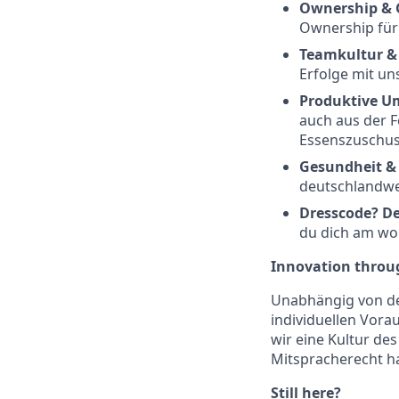
Ownership & 
Ownership für
Teamkultur &
Erfolge mit un
Produktive 
auch aus der F
Essenszuschu
Gesundheit & 
deutschlandwe
Dresscode? D
du dich am woh
Innovation throug
Unabhängig von de
individuellen Vorau
wir eine Kultur de
Mitspracherecht ha
Still here?