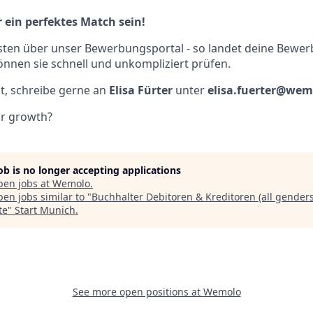
ein perfektes Match sein!
ten über unser Bewerbungsportal - so landet deine Bewerb
nnen sie schnell und unkompliziert prüfen.
st, schreibe gerne an
Elisa Fürter
unter
elisa.fuerter@we
ur growth?
job is no longer accepting applications
pen jobs at
Wemolo
.
en jobs similar to "
Buchhalter Debitoren & Kreditoren (all genders
te
"
Start Munich
.
See more open positions at
Wemolo