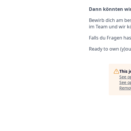
Dann könnten wir 
Bewirb dich am bes
im Team und wir kö
Falls du Fragen ha
Ready to own (y)o
This 
See o
See op
Remo