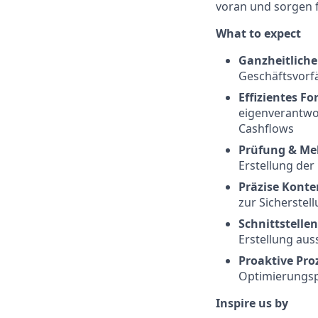
voran und sorgen 
What to expect
Ganzheitlich
Geschäftsvorfä
Effizientes 
eigenverantwo
Cashflows
Prüfung & Me
Erstellung de
Präzise Kont
zur Sicherstel
Schnittstelle
Erstellung aus
Proaktive Pro
Optimierungsp
Inspire us by