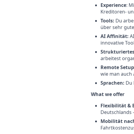
Experience
: M
Kreditoren- un
Tools:
Du arbei
über sehr gute
AI Affinität:
AI
innovative Too
Strukturierte
arbeitest organ
Remote Setup
wie man auch a
Sprachen:
Du 
What we offer
Flexibilität 
Deutschlands –
Mobilität na
Fahrtkostenzus