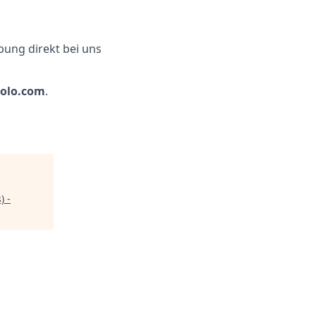
ung direkt bei uns
molo.com
.
) -