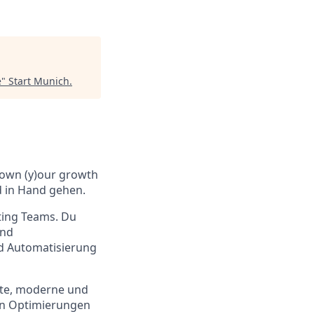
e
"
Start Munich
.
#own (y)our growth
d in Hand gehen.
ting Teams. Du
und
nd Automatisierung
nte, moderne und
ben Optimierungen