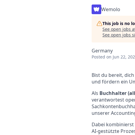
Wemolo
This job is no 
See open jobs a
See open jobs si
Germany
Posted
on Jun 22, 20
Bist du bereit, di
und fördern ein U
Als
Buchhalter (al
verantwortest oper
Sachkontenbuchhal
unserer Accounting
Dabei kombinierst 
AI-gestützte Proze