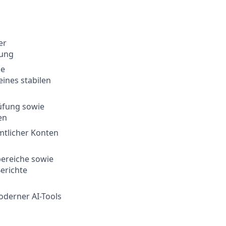
er
tung
ie
ines stabilen
üfung sowie
en
tlicher Konten
bereiche sowie
erichte
oderner AI-Tools