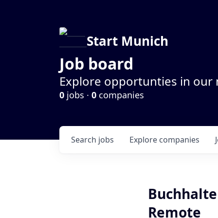
Start Munich
Job board
Explore opportunties in our
0
jobs ·
0
companies
Search
jobs
Explore
companies
Buchhalter
Remote