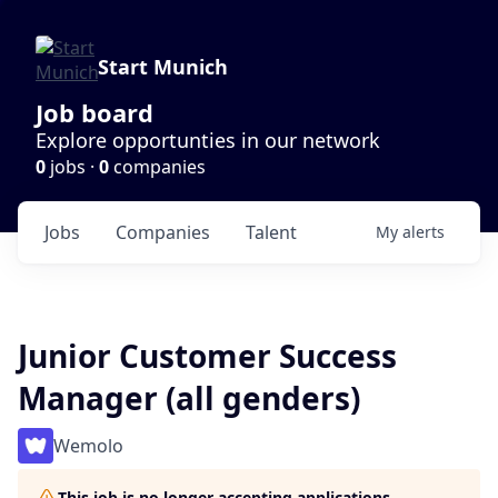
Start Munich
Job board
Explore opportunties in our network
0
jobs ·
0
companies
Jobs
Companies
Talent
My
alerts
Junior Customer Success
Manager (all genders)
Wemolo
This job is no longer accepting applications