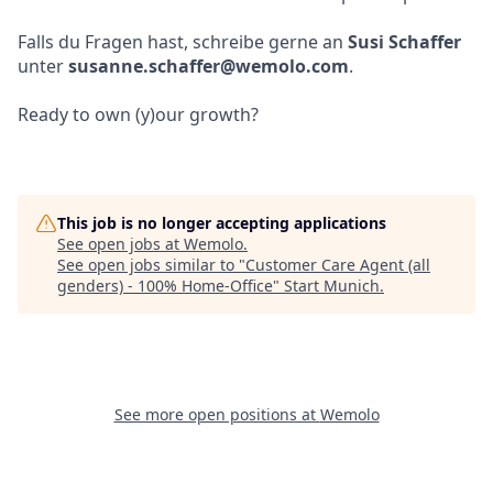
Falls du Fragen hast, schreibe gerne an
Susi Schaffer
unter
susanne.schaffer@wemolo.com
.
Ready to own (y)our growth?
This job is no longer accepting applications
See open jobs at
Wemolo
.
See open jobs similar to "
Customer Care Agent (all
genders) - 100% Home-Office
"
Start Munich
.
See more open positions at
Wemolo