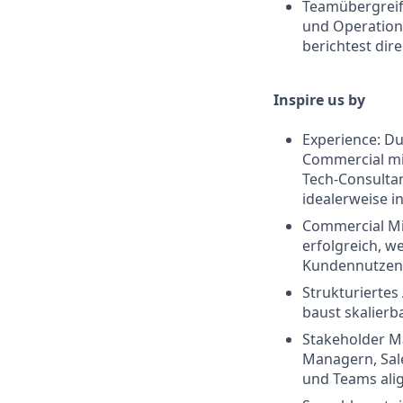
Teamübergreife
und Operations
berichtest dir
Inspire us by
Experience: Du
Commercial mit
Tech-Consulta
idealerweise i
Commercial Min
erfolgreich, w
Kundennutzen
Strukturiertes
baust skalierb
Stakeholder M
Managern, Sal
und Teams ali