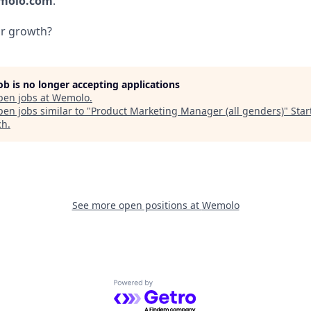
molo.com
.
ur growth?
job is no longer accepting applications
pen jobs at
Wemolo
.
en jobs similar to "
Product Marketing Manager (all genders)
"
Star
ch
.
See more open positions at
Wemolo
Powered by Getro.com