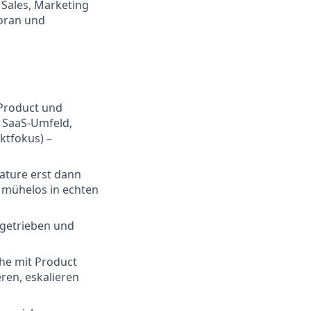
 Sales, Marketing
voran und
 Product und
m SaaS-Umfeld,
ktfokus) –
eature erst dann
u mühelos in echten
ngetrieben und
he mit Product
ren, eskalieren