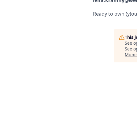
lena.kramny@we
Ready to own (y)o
This 
See o
See op
Muni