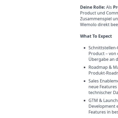
Deine Rolle:
Als
Pr
Product und Comme
Zusammenspiel und
Wemolo direkt bee
What To Expect
Schnittstellen
Product – von 
Übergabe an d
Roadmap & Mark
Produkt-Roadma
Sales Enableme
neue Features 
technischer Da
GTM & Launch
Development en
Features in be