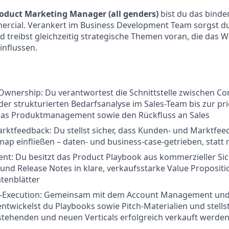
oduct Marketing Manager (all genders)
bist du das binde
rcial. Verankert im Business Development Team sorgst du 
 treibst gleichzeitig strategische Themen voran, die das
influssen.
-Ownership: Du verantwortest die Schnittstelle zwischen C
der strukturierten Bedarfsanalyse im Sales-Team bis zur pri
as Produktmanagement sowie den Rückfluss an Sales
tfeedback: Du stellst sicher, dass Kunden- und Marktfeedb
p einfließen – daten- und business-case-getrieben, statt
nt: Du besitzt das Product Playbook aus kommerzieller Sic
und Release Notes in klare, verkaufsstarke Value Propositio
tenblätter
-Execution: Gemeinsam mit dem Account Management und
twickelst du Playbooks sowie Pitch-Materialien und stellst
stehenden und neuen Verticals erfolgreich verkauft werde