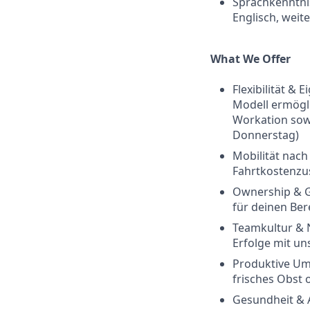
Sprachkenntni
Englisch, weit
What We Offer
Flexibilität &
Modell ermögli
Workation sow
Donnerstag)
Mobilität nach
Fahrtkostenzus
Ownership & G
für deinen Ber
Teamkultur & N
Erfolge mit un
Produktive Umg
frisches Obst 
Gesundheit & A