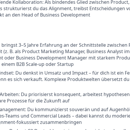
nde Kollaboration: Als bindendes Glied zwischen Product,
 strukturierst du das Alignment, treibst Entscheidungen 
ekt an den Head of Business Development
 bringst 3–5 Jahre Erfahrung an der Schnittstelle zwischen
 (z. B. als Product Marketing Manager, Business Analyst i
nt oder Business Development Manager mit starkem Produ
n einem B2B Scale-up oder Startup
dset: Du denkst in Umsatz und Impact – für dich ist ein F
enn es sich verkauft. Komplexe Produktwelten übersetzt d
 Arbeiten: Du priorisierst konsequent, arbeitest hypothese
are Prozesse für die Zukunft auf
anagement: Du kommunizierst souverän und auf Augenhö
es-Teams und Commercial Leads – dabei kannst du moderie
gnment-fokussiert zusammenbringen