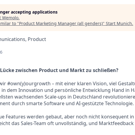
longer accepting applications
t
Wemolo
.
milar to "
Product Marketing Manager (all genders)
"
Start Munich
.
unications, Product
26
ie Lücke zwischen Product und Markt zu schließen?
ir #own(y)ourgrowth – mit einer klaren Vision, viel Gesta
 in dem Innovation und persönliche Entwicklung Hand in H
llsten wachsenden Scale-ups in Deutschland revolutioniere
t durch smarte Software und AI-gestützte Technologie.
e Features werden gebaut, aber noch nicht konsequent in
eicht das Sales-Team oft unvollständig, und Marktfeedbac