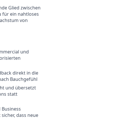
nde Glied zwischen
für ein nahtloses
 Wachstum von
ommercial und
orisierten
ack direkt in die
 nach Bauchgefühl
ht und übersetzt
ns statt
 Business
 sicher, dass neue
n