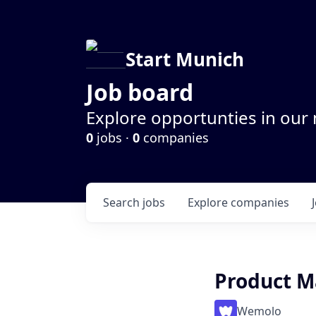
Start Munich
Job board
Explore opportunties in our
0
jobs ·
0
companies
Search
jobs
Explore
companies
Product M
Wemolo