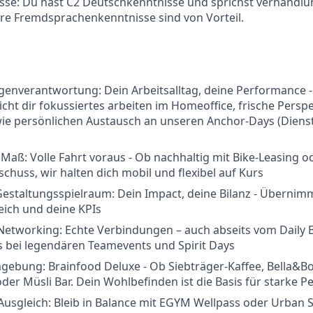
sse: Du hast C2 Deutschkenntnisse und sprichst verhandlu
ere Fremdsprachenkenntnisse sind von Vorteil.
 Eigenverantwortung: Dein Arbeitsalltag, deine Performance 
cht dir fokussiertes arbeiten im Homeoffice, frische Perspe
ie persönlichen Austausch an unseren Anchor-Days (Dienst
 Maß: Volle Fahrt voraus - Ob nachhaltig mit Bike-Leasing 
chuss, wir halten dich mobil und flexibel auf Kurs
estaltungsspielraum: Dein Impact, deine Bilanz - Übernim
eich und deine KPIs
etworking: Echte Verbindungen – auch abseits vom Daily B
s bei legendären Teamevents und Spirit Days
ebung: Brainfood Deluxe - Ob Siebträger-Kaffee, Bella&Bo
oder Müsli Bar. Dein Wohlbefinden ist die Basis für starke 
usgleich: Bleib in Balance mit EGYM Wellpass oder Urban S